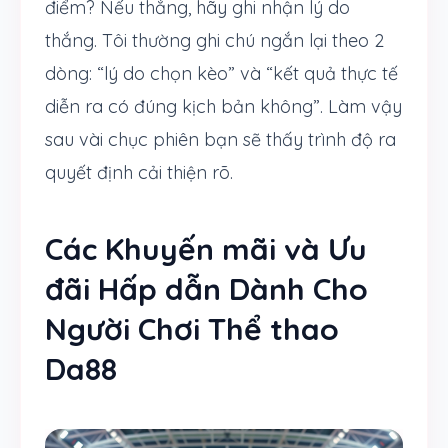
điểm? Nếu thắng, hãy ghi nhận lý do
thắng. Tôi thường ghi chú ngắn lại theo 2
dòng: “lý do chọn kèo” và “kết quả thực tế
diễn ra có đúng kịch bản không”. Làm vậy
sau vài chục phiên bạn sẽ thấy trình độ ra
quyết định cải thiện rõ.
Các Khuyến mãi và Ưu
đãi Hấp dẫn Dành Cho
Người Chơi Thể thao
Da88