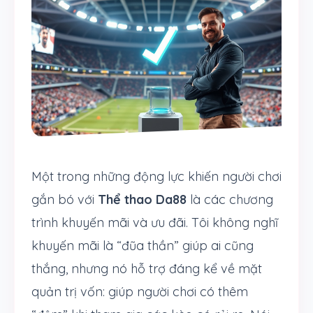
Một trong những động lực khiến người chơi
gắn bó với
Thể thao Da88
là các chương
trình khuyến mãi và ưu đãi. Tôi không nghĩ
khuyến mãi là “đũa thần” giúp ai cũng
thắng, nhưng nó hỗ trợ đáng kể về mặt
quản trị vốn: giúp người chơi có thêm