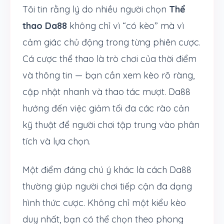
Tôi tin rằng lý do nhiều người chọn
Thể
thao Da88
không chỉ vì “có kèo” mà vì
cảm giác chủ động trong từng phiên cược.
Cá cược thể thao là trò chơi của thời điểm
và thông tin — bạn cần xem kèo rõ ràng,
cập nhật nhanh và thao tác mượt. Da88
hướng đến việc giảm tối đa các rào cản
kỹ thuật để người chơi tập trung vào phân
tích và lựa chọn.
Một điểm đáng chú ý khác là cách Da88
thường giúp người chơi tiếp cận đa dạng
hình thức cược. Không chỉ một kiểu kèo
duy nhất, bạn có thể chọn theo phong