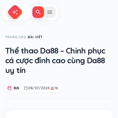
search
menu
auto_awesome
TRANG CHỦ
BÀI VIẾT
/
Thể thao Da88 – Chinh phục
cá cược đỉnh cao cùng Da88
uy tín
face
calendar_month
local_fire_department
Bởi
08/07/2026
16