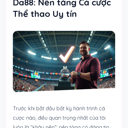
Da88: Nền tảng Cá cược
Thể thao Uy tín
Trước khi bắt đầu bất kỳ hành trình cá
cược nào, điều quan trọng nhất của tôi
luôn là “khâu nền”: nền tảng có đáng tin