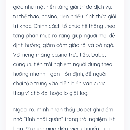
giác như một nền tảng giải trí đa dịch vụ:
từ thể thao, casino, đến nhiều hình thức giải
trí khác. Chính cách tổ chức hệ thống theo
từng phân mục rõ ràng giúp người mới dễ
định hướng, giảm cảm giác rối và bỡ ngỡ.
Với riêng mảng casino trực tiếp, Dabet
cũng ưu tiên trải nghiệm người dùng theo
hướng nhanh - gọn - ổn định, để người
chơi tập trung vào diễn biến ván cược
thay vì chờ đợi hoặc lo giật lag.
Ngoài ra, mình nhận thấy Dabet ghi điểm
nhờ “tính nhất quán” trong trải nghiệm. Khi
bạn đã quen giao diện, việc chuyển qua