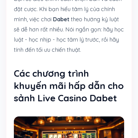
đặt cược. Khi bạn hiểu tâm lý của chính
mình, việc chơi
Dabet
theo hướng kỷ luật
sẽ dễ hơn rất nhiều. Nói ngắn gọn: hãy học
luật - học nhịp - học tâm lý trước, rồi hãy
tính đến tối ưu chiến thuật.
Các chương trình
khuyến mãi hấp dẫn cho
sảnh Live Casino Dabet