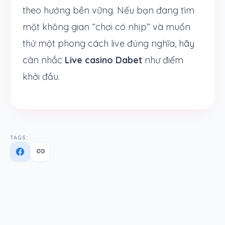
theo hướng bền vững. Nếu bạn đang tìm
một không gian “chơi có nhịp” và muốn
thử một phong cách live đúng nghĩa, hãy
cân nhắc
Live casino Dabet
như điểm
khởi đầu.
TAGS:
link