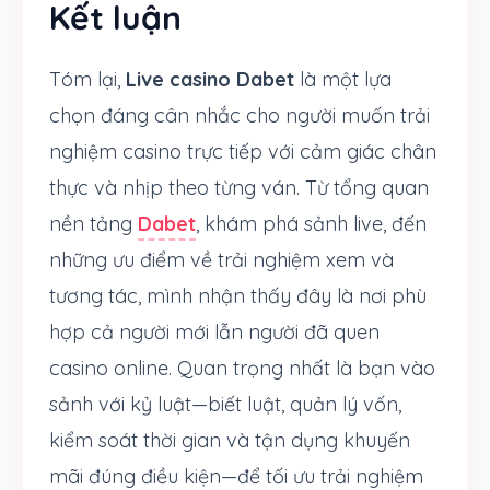
Kết luận
Tóm lại,
Live casino Dabet
là một lựa
chọn đáng cân nhắc cho người muốn trải
nghiệm casino trực tiếp với cảm giác chân
thực và nhịp theo từng ván. Từ tổng quan
nền tảng
Dabet
, khám phá sảnh live, đến
những ưu điểm về trải nghiệm xem và
tương tác, mình nhận thấy đây là nơi phù
hợp cả người mới lẫn người đã quen
casino online. Quan trọng nhất là bạn vào
sảnh với kỷ luật—biết luật, quản lý vốn,
kiểm soát thời gian và tận dụng khuyến
mãi đúng điều kiện—để tối ưu trải nghiệm