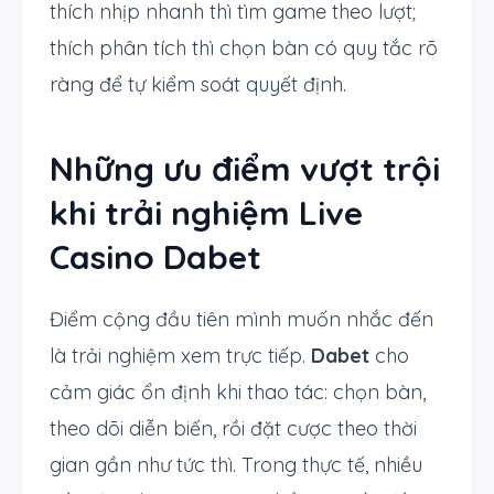
thích nhịp nhanh thì tìm game theo lượt;
thích phân tích thì chọn bàn có quy tắc rõ
ràng để tự kiểm soát quyết định.
Những ưu điểm vượt trội
khi trải nghiệm Live
Casino Dabet
Điểm cộng đầu tiên mình muốn nhắc đến
là trải nghiệm xem trực tiếp.
Dabet
cho
cảm giác ổn định khi thao tác: chọn bàn,
theo dõi diễn biến, rồi đặt cược theo thời
gian gần như tức thì. Trong thực tế, nhiều