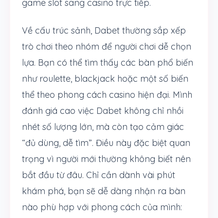
game slot sang casino trực tiếp.
Về cấu trúc sảnh, Dabet thường sắp xếp
trò chơi theo nhóm để người chơi dễ chọn
lựa. Bạn có thể tìm thấy các bàn phổ biến
như roulette, blackjack hoặc một số biến
thể theo phong cách casino hiện đại. Mình
đánh giá cao việc Dabet không chỉ nhồi
nhét số lượng lớn, mà còn tạo cảm giác
“đủ dùng, dễ tìm”. Điều này đặc biệt quan
trọng vì người mới thường không biết nên
bắt đầu từ đâu. Chỉ cần dành vài phút
khám phá, bạn sẽ dễ dàng nhận ra bàn
nào phù hợp với phong cách của mình: