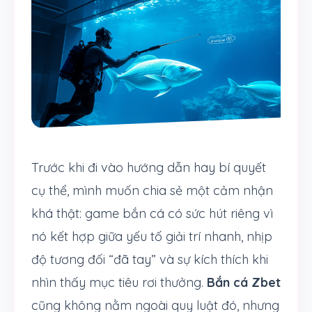
Trước khi đi vào hướng dẫn hay bí quyết
cụ thể, mình muốn chia sẻ một cảm nhận
khá thật: game bắn cá có sức hút riêng vì
nó kết hợp giữa yếu tố giải trí nhanh, nhịp
độ tương đối “đã tay” và sự kích thích khi
nhìn thấy mục tiêu rơi thưởng.
Bắn cá Zbet
cũng không nằm ngoài quy luật đó, nhưng