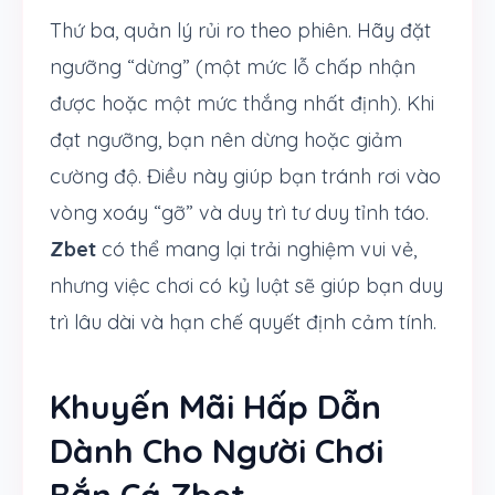
Thứ ba, quản lý rủi ro theo phiên. Hãy đặt
ngưỡng “dừng” (một mức lỗ chấp nhận
được hoặc một mức thắng nhất định). Khi
đạt ngưỡng, bạn nên dừng hoặc giảm
cường độ. Điều này giúp bạn tránh rơi vào
vòng xoáy “gỡ” và duy trì tư duy tỉnh táo.
Zbet
có thể mang lại trải nghiệm vui vẻ,
nhưng việc chơi có kỷ luật sẽ giúp bạn duy
trì lâu dài và hạn chế quyết định cảm tính.
Khuyến Mãi Hấp Dẫn
Dành Cho Người Chơi
Bắn Cá Zbet