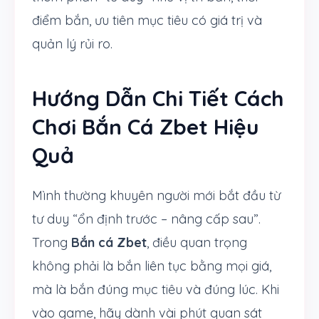
điểm bắn, ưu tiên mục tiêu có giá trị và
quản lý rủi ro.
Hướng Dẫn Chi Tiết Cách
Chơi Bắn Cá Zbet Hiệu
Quả
Mình thường khuyên người mới bắt đầu từ
tư duy “ổn định trước – nâng cấp sau”.
Trong
Bắn cá Zbet
, điều quan trọng
không phải là bắn liên tục bằng mọi giá,
mà là bắn đúng mục tiêu và đúng lúc. Khi
vào game, hãy dành vài phút quan sát