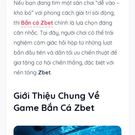
Nếu bạn đang tìm một sân chơi “dễ vào –
khó bỏ” với phong cách giải trí sôi động,
thì
Bắn cá Zbet
chính là lựa chọn đáng
cân nhắc. Tại đây, người chơi có thể trải
nghiệm cảm giác hồi hộp từ những lượt
bắn đầu tiên và dần tối ưu chiến thuật để
gia tăng cơ hội chiến thắng, đặc biệt với
nền tảng
Zbet
.
Giới Thiệu Chung Về
Game Bắn Cá Zbet