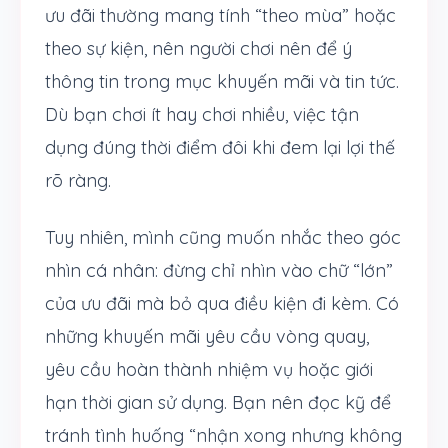
ưu đãi thường mang tính “theo mùa” hoặc
theo sự kiện, nên người chơi nên để ý
thông tin trong mục khuyến mãi và tin tức.
Dù bạn chơi ít hay chơi nhiều, việc tận
dụng đúng thời điểm đôi khi đem lại lợi thế
rõ ràng.
Tuy nhiên, mình cũng muốn nhắc theo góc
nhìn cá nhân: đừng chỉ nhìn vào chữ “lớn”
của ưu đãi mà bỏ qua điều kiện đi kèm. Có
những khuyến mãi yêu cầu vòng quay,
yêu cầu hoàn thành nhiệm vụ hoặc giới
hạn thời gian sử dụng. Bạn nên đọc kỹ để
tránh tình huống “nhận xong nhưng không