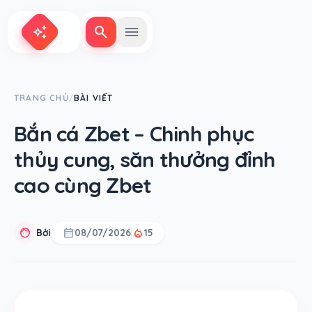
search
menu
auto_awesome
TRANG CHỦ
BÀI VIẾT
/
Bắn cá Zbet – Chinh phục
thủy cung, săn thưởng đỉnh
cao cùng Zbet
face
calendar_month
local_fire_department
Bởi
08/07/2026
15