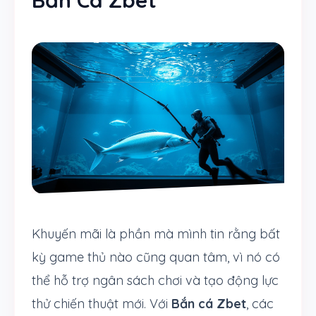
Khuyến mãi là phần mà mình tin rằng bất
kỳ game thủ nào cũng quan tâm, vì nó có
thể hỗ trợ ngân sách chơi và tạo động lực
thử chiến thuật mới. Với
Bắn cá Zbet
, các