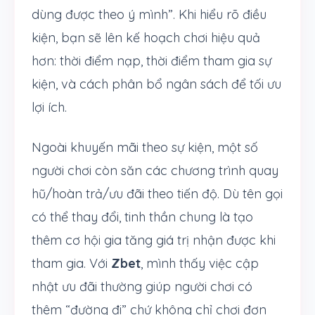
dùng được theo ý mình”. Khi hiểu rõ điều
kiện, bạn sẽ lên kế hoạch chơi hiệu quả
hơn: thời điểm nạp, thời điểm tham gia sự
kiện, và cách phân bổ ngân sách để tối ưu
lợi ích.
Ngoài khuyến mãi theo sự kiện, một số
người chơi còn săn các chương trình quay
hũ/hoàn trả/ưu đãi theo tiến độ. Dù tên gọi
có thể thay đổi, tinh thần chung là tạo
thêm cơ hội gia tăng giá trị nhận được khi
tham gia. Với
Zbet
, mình thấy việc cập
nhật ưu đãi thường giúp người chơi có
thêm “đường đi” chứ không chỉ chơi đơn