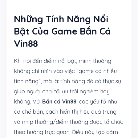
Những Tính Năng Nổi
Bật Của Game Bắn Cá
Vin88
Khi nói đến điểm nổi bật, mình thường
không chỉ nhìn vào việc “game có nhiều
tính năng”, mà là: tính năng đó có thực sự
giúp người chơi tối ưu trải nghiệm hay
không. Với
Bắn cá Vin88
, các yếu tố như
cơ chế bắn, cách hiển thị hiệu quả trúng,
và nhịp thưởng/điểm thường được tổ chức
theo hướng trực quan. Điều này tạo cảm