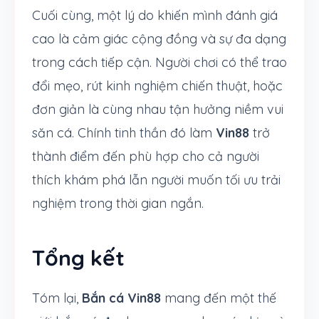
Cuối cùng, một lý do khiến mình đánh giá
cao là cảm giác cộng đồng và sự đa dạng
trong cách tiếp cận. Người chơi có thể trao
đổi mẹo, rút kinh nghiệm chiến thuật, hoặc
đơn giản là cùng nhau tận hưởng niềm vui
săn cá. Chính tinh thần đó làm
Vin88
trở
thành điểm đến phù hợp cho cả người
thích khám phá lẫn người muốn tối ưu trải
nghiệm trong thời gian ngắn.
Tổng kết
Tóm lại,
Bắn cá Vin88
mang đến một thế