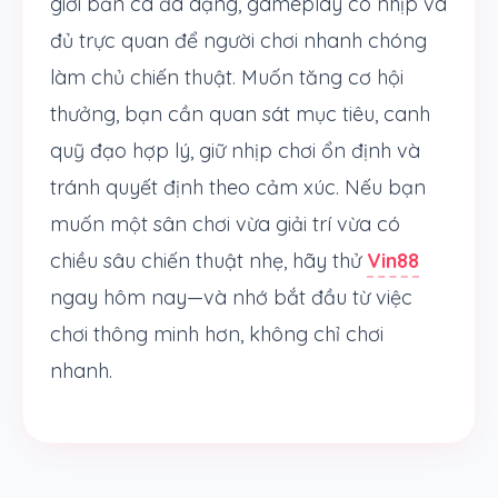
giới bắn cá đa dạng, gameplay có nhịp và
đủ trực quan để người chơi nhanh chóng
làm chủ chiến thuật. Muốn tăng cơ hội
thưởng, bạn cần quan sát mục tiêu, canh
quỹ đạo hợp lý, giữ nhịp chơi ổn định và
tránh quyết định theo cảm xúc. Nếu bạn
muốn một sân chơi vừa giải trí vừa có
chiều sâu chiến thuật nhẹ, hãy thử
Vin88
ngay hôm nay—và nhớ bắt đầu từ việc
chơi thông minh hơn, không chỉ chơi
nhanh.