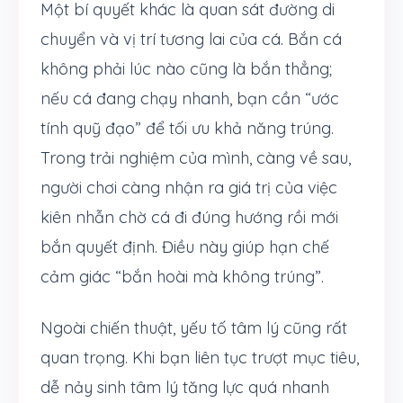
Một bí quyết khác là quan sát đường di
chuyển và vị trí tương lai của cá. Bắn cá
không phải lúc nào cũng là bắn thẳng;
nếu cá đang chạy nhanh, bạn cần “ước
tính quỹ đạo” để tối ưu khả năng trúng.
Trong trải nghiệm của mình, càng về sau,
người chơi càng nhận ra giá trị của việc
kiên nhẫn chờ cá đi đúng hướng rồi mới
bắn quyết định. Điều này giúp hạn chế
cảm giác “bắn hoài mà không trúng”.
Ngoài chiến thuật, yếu tố tâm lý cũng rất
quan trọng. Khi bạn liên tục trượt mục tiêu,
dễ nảy sinh tâm lý tăng lực quá nhanh