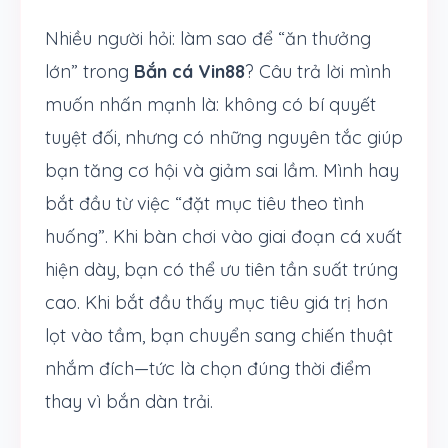
Nhiều người hỏi: làm sao để “ăn thưởng
lớn” trong
Bắn cá Vin88
? Câu trả lời mình
muốn nhấn mạnh là: không có bí quyết
tuyệt đối, nhưng có những nguyên tắc giúp
bạn tăng cơ hội và giảm sai lầm. Mình hay
bắt đầu từ việc “đặt mục tiêu theo tình
huống”. Khi bàn chơi vào giai đoạn cá xuất
hiện dày, bạn có thể ưu tiên tần suất trúng
cao. Khi bắt đầu thấy mục tiêu giá trị hơn
lọt vào tầm, bạn chuyển sang chiến thuật
nhắm đích—tức là chọn đúng thời điểm
thay vì bắn dàn trải.