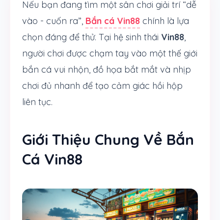
Nếu bạn đang tìm một sân chơi giải trí “dễ
vào - cuốn ra”,
Bắn cá Vin88
chính là lựa
chọn đáng để thử. Tại hệ sinh thái
Vin88
,
người chơi được chạm tay vào một thế giới
bắn cá vui nhộn, đồ họa bắt mắt và nhịp
chơi đủ nhanh để tạo cảm giác hồi hộp
liên tục.
Giới Thiệu Chung Về Bắn
Cá Vin88