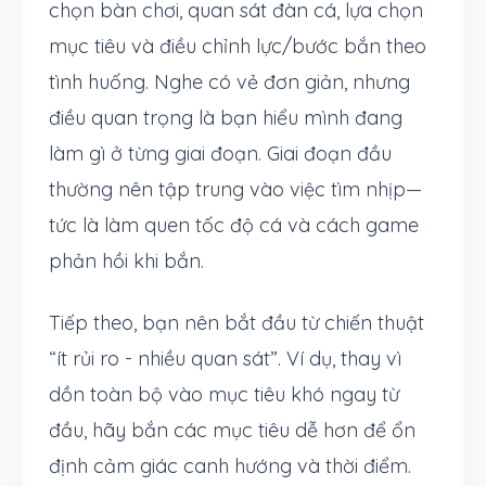
chọn bàn chơi, quan sát đàn cá, lựa chọn
mục tiêu và điều chỉnh lực/bước bắn theo
tình huống. Nghe có vẻ đơn giản, nhưng
điều quan trọng là bạn hiểu mình đang
làm gì ở từng giai đoạn. Giai đoạn đầu
thường nên tập trung vào việc tìm nhịp—
tức là làm quen tốc độ cá và cách game
phản hồi khi bắn.
Tiếp theo, bạn nên bắt đầu từ chiến thuật
“ít rủi ro - nhiều quan sát”. Ví dụ, thay vì
dồn toàn bộ vào mục tiêu khó ngay từ
đầu, hãy bắn các mục tiêu dễ hơn để ổn
định cảm giác canh hướng và thời điểm.