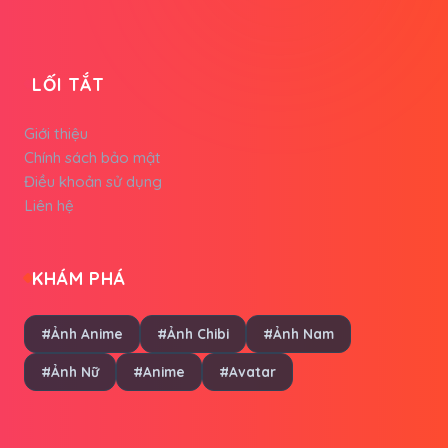
LỐI TẮT
Giới thiệu
Chính sách bảo mật
Điều khoản sử dụng
Liên hệ
KHÁM PHÁ
#Ảnh Anime
#Ảnh Chibi
#Ảnh Nam
#Ảnh Nữ
#Anime
#Avatar