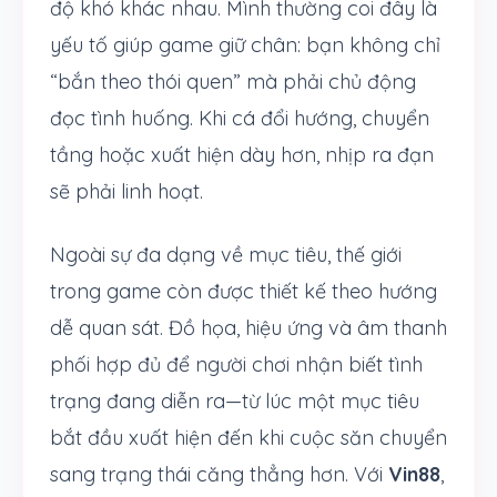
độ khó khác nhau. Mình thường coi đây là
yếu tố giúp game giữ chân: bạn không chỉ
“bắn theo thói quen” mà phải chủ động
đọc tình huống. Khi cá đổi hướng, chuyển
tầng hoặc xuất hiện dày hơn, nhịp ra đạn
sẽ phải linh hoạt.
Ngoài sự đa dạng về mục tiêu, thế giới
trong game còn được thiết kế theo hướng
dễ quan sát. Đồ họa, hiệu ứng và âm thanh
phối hợp đủ để người chơi nhận biết tình
trạng đang diễn ra—từ lúc một mục tiêu
bắt đầu xuất hiện đến khi cuộc săn chuyển
sang trạng thái căng thẳng hơn. Với
Vin88
,