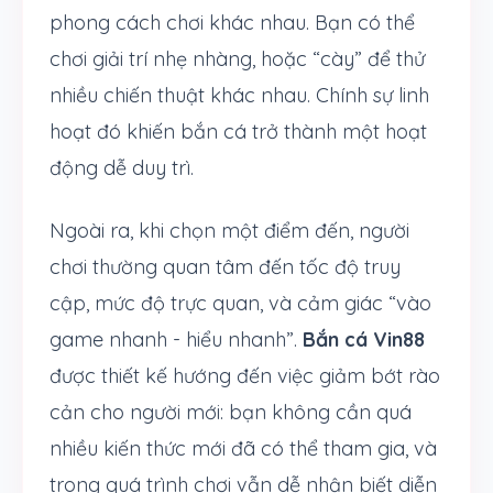
phong cách chơi khác nhau. Bạn có thể
chơi giải trí nhẹ nhàng, hoặc “cày” để thử
nhiều chiến thuật khác nhau. Chính sự linh
hoạt đó khiến bắn cá trở thành một hoạt
động dễ duy trì.
Ngoài ra, khi chọn một điểm đến, người
chơi thường quan tâm đến tốc độ truy
cập, mức độ trực quan, và cảm giác “vào
game nhanh - hiểu nhanh”.
Bắn cá Vin88
được thiết kế hướng đến việc giảm bớt rào
cản cho người mới: bạn không cần quá
nhiều kiến thức mới đã có thể tham gia, và
trong quá trình chơi vẫn dễ nhận biết diễn