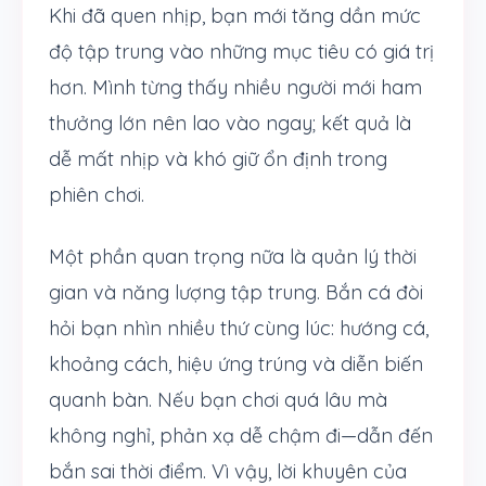
Khi đã quen nhịp, bạn mới tăng dần mức
độ tập trung vào những mục tiêu có giá trị
hơn. Mình từng thấy nhiều người mới ham
thưởng lớn nên lao vào ngay; kết quả là
dễ mất nhịp và khó giữ ổn định trong
phiên chơi.
Một phần quan trọng nữa là quản lý thời
gian và năng lượng tập trung. Bắn cá đòi
hỏi bạn nhìn nhiều thứ cùng lúc: hướng cá,
khoảng cách, hiệu ứng trúng và diễn biến
quanh bàn. Nếu bạn chơi quá lâu mà
không nghỉ, phản xạ dễ chậm đi—dẫn đến
bắn sai thời điểm. Vì vậy, lời khuyên của