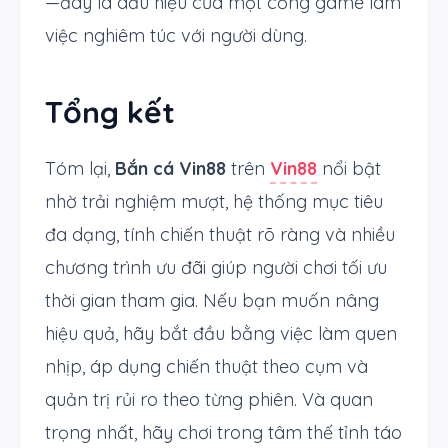
—đây là dấu hiệu của một cổng game làm
việc nghiêm túc với người dùng.
Tổng kết
Tóm lại,
Bắn cá Vin88
trên
Vin88
nổi bật
nhờ trải nghiệm mượt, hệ thống mục tiêu
đa dạng, tính chiến thuật rõ ràng và nhiều
chương trình ưu đãi giúp người chơi tối ưu
thời gian tham gia. Nếu bạn muốn nâng
hiệu quả, hãy bắt đầu bằng việc làm quen
nhịp, áp dụng chiến thuật theo cụm và
quản trị rủi ro theo từng phiên. Và quan
trọng nhất, hãy chơi trong tâm thế tỉnh táo