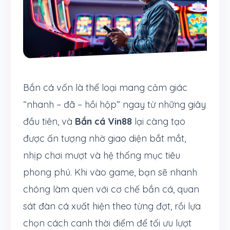
Bắn cá vốn là thể loại mang cảm giác
“nhanh – đã – hồi hộp” ngay từ những giây
đầu tiên, và
Bắn cá Vin88
lại càng tạo
được ấn tượng nhờ giao diện bắt mắt,
nhịp chơi mượt và hệ thống mục tiêu
phong phú. Khi vào game, bạn sẽ nhanh
chóng làm quen với cơ chế bắn cá, quan
sát đàn cá xuất hiện theo từng đợt, rồi lựa
chọn cách canh thời điểm để tối ưu lượt