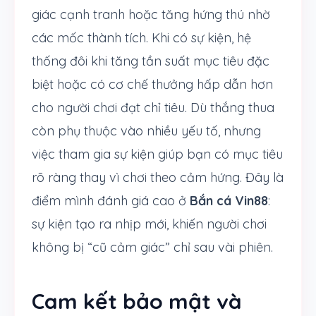
giác cạnh tranh hoặc tăng hứng thú nhờ
các mốc thành tích. Khi có sự kiện, hệ
thống đôi khi tăng tần suất mục tiêu đặc
biệt hoặc có cơ chế thưởng hấp dẫn hơn
cho người chơi đạt chỉ tiêu. Dù thắng thua
còn phụ thuộc vào nhiều yếu tố, nhưng
việc tham gia sự kiện giúp bạn có mục tiêu
rõ ràng thay vì chơi theo cảm hứng. Đây là
điểm mình đánh giá cao ở
Bắn cá Vin88
:
sự kiện tạo ra nhịp mới, khiến người chơi
không bị “cũ cảm giác” chỉ sau vài phiên.
Cam kết bảo mật và