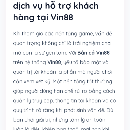
dịch vụ hỗ trợ khách
hàng tại Vin88
Khi tham gia các nền tảng game, vấn đề
quan trọng không chỉ là trải nghiệm chơi
mà còn là sự yên tâm. Với
Bắn cá Vin88
trên hệ thống
Vin88
, yếu tố bảo mật và
quản trị tài khoản là phần mà người chơi
cần xem xét kỹ. Một nền tảng tốt thường
giúp người dùng hạn chế rủi ro bằng cách
quản lý truy cập, thông tin tài khoản và có
quy trình rõ ràng khi phát sinh vấn đề. Dù
bạn chơi giải trí, nhưng tâm lý an toàn
luôn là điều khiến bạn thoải mái hơn khi