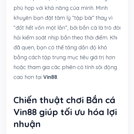
phù hợp với khả năng của mình. Mình
khuyên bạn đặt tâm lý “tập bài” thay vì
“đốt hết vốn một lần”, bởi bắn cá là trò đòi
hỏi kiểm soát nhịp bắn theo thời điểm. Khi
đã quen, bạn có thể tăng dần độ khó
bằng cách tập trung mục tiêu giá trị hơn
hoặc tham gia các phiên có tính sôi động
cao hơn tại
Vin88
.
Chiến thuật chơi Bắn cá
Vin88 giúp tối ưu hóa lợi
nhuận