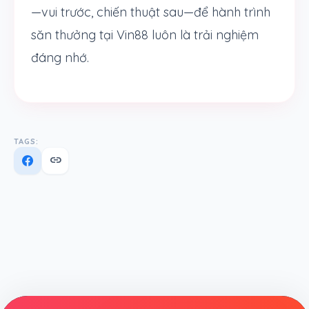
—vui trước, chiến thuật sau—để hành trình
săn thưởng tại Vin88 luôn là trải nghiệm
đáng nhớ.
TAGS:
link