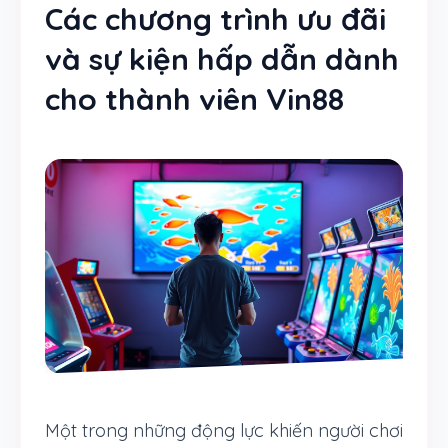
Các chương trình ưu đãi
và sự kiện hấp dẫn dành
cho thành viên Vin88
Một trong những động lực khiến người chơi