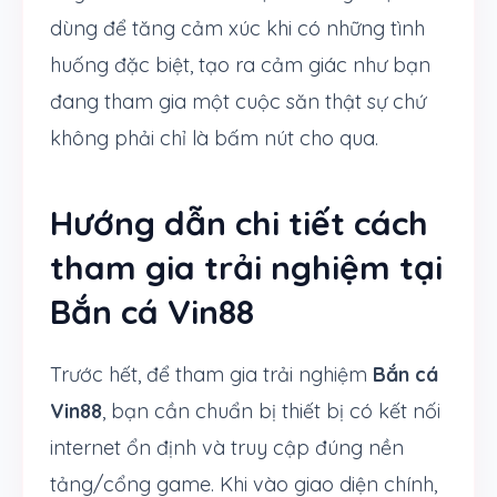
dùng để tăng cảm xúc khi có những tình
huống đặc biệt, tạo ra cảm giác như bạn
đang tham gia một cuộc săn thật sự chứ
không phải chỉ là bấm nút cho qua.
Hướng dẫn chi tiết cách
tham gia trải nghiệm tại
Bắn cá Vin88
Trước hết, để tham gia trải nghiệm
Bắn cá
Vin88
, bạn cần chuẩn bị thiết bị có kết nối
internet ổn định và truy cập đúng nền
tảng/cổng game. Khi vào giao diện chính,