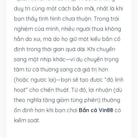
duy trì cùng một cách bắn mãi, nhất là khi
bạn thấy tình hình chưa thuận. Trong trải
nghiệm của mình, nhiều người thua không
hẳn do xui, mà do họ giữ một kiểu bắn cố
định trong thời gian quá dài. Khi chuyển
sang một nhịp khác—ví dụ chuyển trọng
tâm từ cá thường sang cá giá trị hơn
(hoặc ngược lại)—bạn sẽ tạo được “độ linh
hoạt” cho chiến thuật. Từ đó, lợi nhuận (dù
theo nghĩa tăng giảm từng phiên) thường
ổn định hơn khi bạn chơi
Bắn cá Vin88
có
kiểm soát.