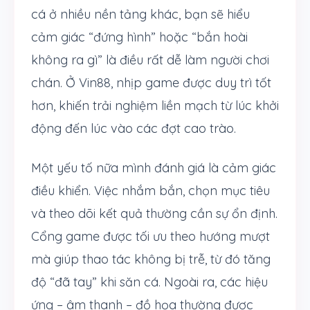
cá ở nhiều nền tảng khác, bạn sẽ hiểu
cảm giác “đứng hình” hoặc “bắn hoài
không ra gì” là điều rất dễ làm người chơi
chán. Ở Vin88, nhịp game được duy trì tốt
hơn, khiến trải nghiệm liền mạch từ lúc khởi
động đến lúc vào các đợt cao trào.
Một yếu tố nữa mình đánh giá là cảm giác
điều khiển. Việc nhắm bắn, chọn mục tiêu
và theo dõi kết quả thường cần sự ổn định.
Cổng game được tối ưu theo hướng mượt
mà giúp thao tác không bị trễ, từ đó tăng
độ “đã tay” khi săn cá. Ngoài ra, các hiệu
ứng – âm thanh – đồ họa thường được