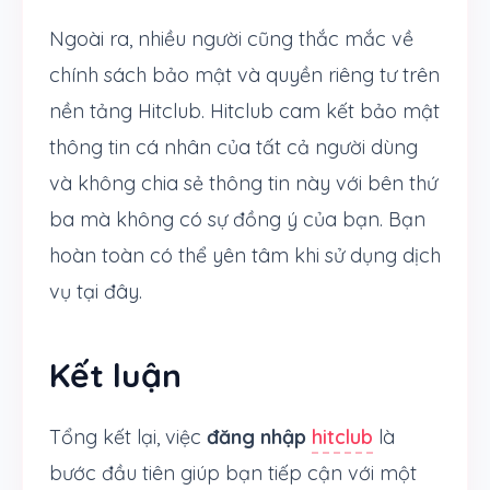
Ngoài ra, nhiều người cũng thắc mắc về
chính sách bảo mật và quyền riêng tư trên
nền tảng Hitclub. Hitclub cam kết bảo mật
thông tin cá nhân của tất cả người dùng
và không chia sẻ thông tin này với bên thứ
ba mà không có sự đồng ý của bạn. Bạn
hoàn toàn có thể yên tâm khi sử dụng dịch
vụ tại đây.
Kết luận
Tổng kết lại, việc
đăng nhập
hitclub
là
bước đầu tiên giúp bạn tiếp cận với một