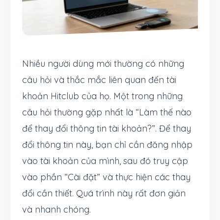
Nhiều người dùng mới thường có những
câu hỏi và thắc mắc liên quan đến tài
khoản Hitclub của họ. Một trong những
câu hỏi thường gặp nhất là “Làm thế nào
để thay đổi thông tin tài khoản?”. Để thay
đổi thông tin này, bạn chỉ cần đăng nhập
vào tài khoản của mình, sau đó truy cập
vào phần “Cài đặt” và thực hiện các thay
đổi cần thiết. Quá trình này rất đơn giản
và nhanh chóng.