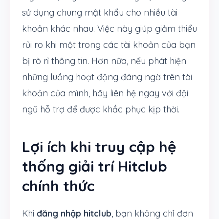
sử dụng chung mật khẩu cho nhiều tài
khoản khác nhau. Việc này giúp giảm thiểu
rủi ro khi một trong các tài khoản của bạn
bị rò rỉ thông tin. Hơn nữa, nếu phát hiện
những luồng hoạt động đáng ngờ trên tài
khoản của mình, hãy liên hệ ngay với đội
ngũ hỗ trợ để được khắc phục kịp thời.
Lợi ích khi truy cập hệ
thống giải trí Hitclub
chính thức
Khi
đăng nhập hitclub
, bạn không chỉ đơn