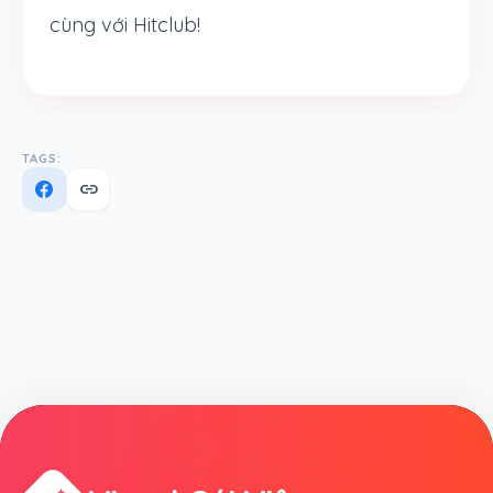
cùng với Hitclub!
TAGS:
link