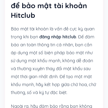
để bảo mật tài khoản
Hitclub
Bảo mật tài khoản là vấn đề cực kỳ quan
trọng khi bạn
đăng nhập hitclub
. Để đảm
bảo an toàn thông tin cá nhân, bạn cần
áp dụng một số biện pháp bảo mật như
sử dụng mật khẩu mạnh, không dễ đoán
và thường xuyên thay đổi mật khẩu sau
một thời gian nhất định. Để tạo một mật
khẩu mạnh, hãy kết hợp giữa chữ hoa, chữ
thường, số và ký tự đặc biệt.
Ngoài ra, hãy đảm bảo rằng bạn không