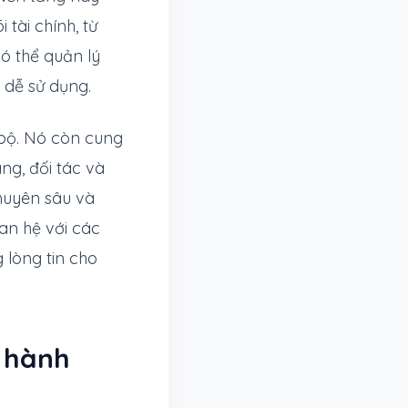
tài chính, từ
ó thể quản lý
 dễ sử dụng.
 bộ. Nó còn cung
ng, đối tác và
huyên sâu và
an hệ với các
 lòng tin cho
 hành