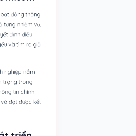
hoạt động thông
độ từng nhiệm vụ,
yết định điều
u và tìm ra giải
nh nghiệp nắm
n trọng trong
thông tin chính
 và đạt được kết
t triển