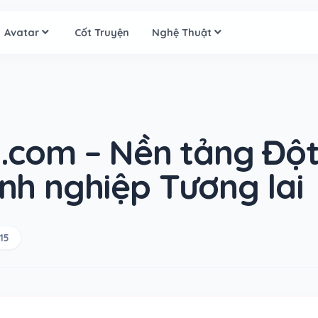
Avatar
Cốt Truyện
Nghệ Thuật
.com – Nền tảng Độ
nh nghiệp Tương lai
15