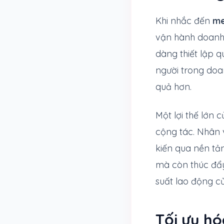
Khi nhắc đến
me
vận hành doanh 
dàng thiết lập 
người trong doan
quả hơn.
Một lợi thế lớn 
cộng tác. Nhân v
kiến qua nền tản
mà còn thúc đẩy 
suất lao động củ
Tối ưu h