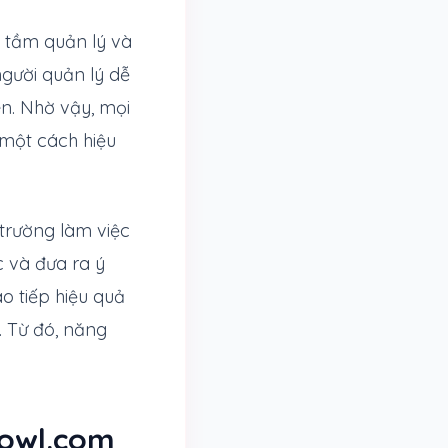
 tầm quản lý và
gười quản lý dễ
ên. Nhờ vậy, mọi
 một cách hiệu
trường làm việc
c và đưa ra ý
o tiếp hiệu quả
. Từ đó, năng
cowl.com