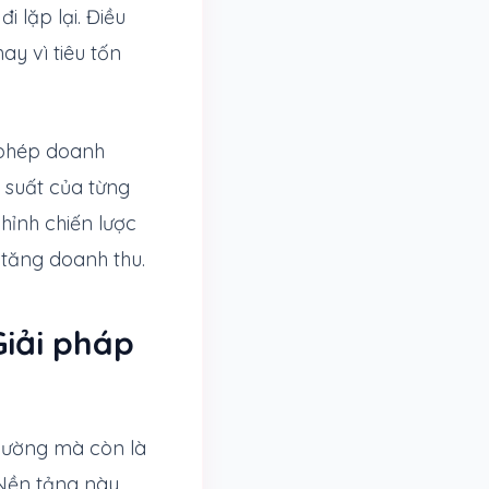
 lặp lại. Điều
y vì tiêu tốn
 phép doanh
u suất của từng
hỉnh chiến lược
a tăng doanh thu.
iải pháp
thường mà còn là
 Nền tảng này