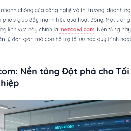
ển nhanh chóng của công nghệ và thị trường, doanh ng
ải pháp giúp đẩy mạnh hiệu quả hoạt động. Một tron
ng lĩnh vực này chính là
mezcowl.com
. Nền tảng này
n lý đơn giản mà còn hỗ trợ tối ưu hóa quy trình hoạ
com: Nền tảng Đột phá cho Tối
hiệp