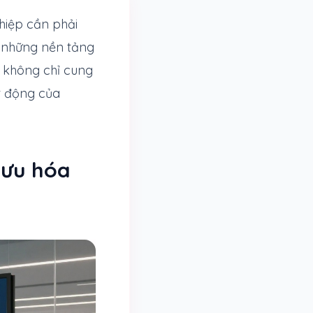
hiệp cần phải
g những nền tảng
 không chỉ cung
t động của
 ưu hóa