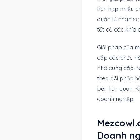
tích hợp nhiều c
quản lý nhân sự
tất cả các khía 
Giải pháp của
m
cấp các chức nă
nhà cung cấp. N
theo dõi phản h
bên liên quan. K
doanh nghiệp.
Mezcowl.
Doanh ng