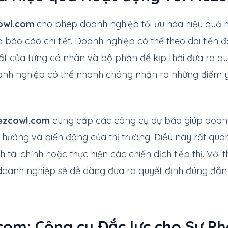
owl.com
cho phép doanh nghiệp tối ưu hóa hiệu quả 
 báo cáo chi tiết. Doanh nghiệp có thể theo dõi tiến 
ất của từng cá nhân và bộ phận để kịp thời đưa ra qu
oanh nghiệp có thể nhanh chóng nhận ra những điểm yế
zcowl.com
cung cấp các công cụ dự báo giúp doa
 hướng và biến động của thị trường. Điều này rất qua
 tài chính hoặc thực hiện các chiến dịch tiếp thị. Với 
, doanh nghiệp sẽ dễ dàng đưa ra quyết định đúng đắn
om: Công cụ Đắc lực cho Sự Phá