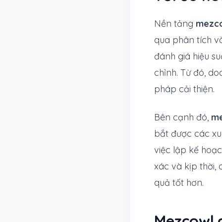
Nền tảng
mezc
qua phân tích và
đánh giá hiệu su
chỉnh. Từ đó, d
pháp cải thiện.
Bên cạnh đó,
me
bắt được các xu
việc lập kế hoạch
xác và kịp thời
quả tốt hơn.
Mezcowl.c