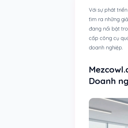
Với sự phát tri
tìm ra những gi
đang nổi bật tro
cấp công cụ quả
doanh nghiệp.
Mezcowl.
Doanh ng