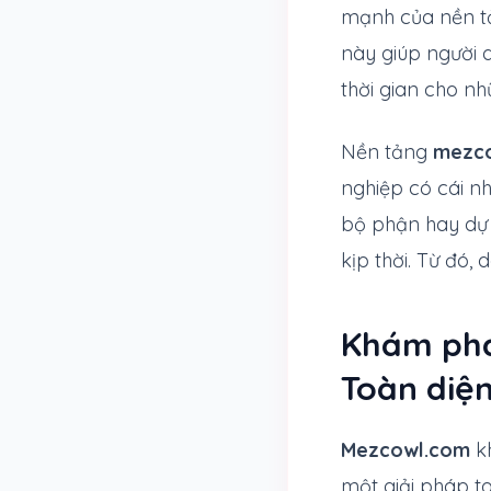
mạnh của nền tản
này giúp người 
thời gian cho nh
Nền tảng
mezc
nghiệp có cái nh
bộ phận hay dự 
kịp thời. Từ đó,
Khám phá
Toàn diệ
Mezcowl.com
kh
một giải pháp t