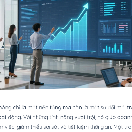
ông chỉ là một nền tảng mà còn là một sự đổi mới t
t động. Với những tính năng vượt trội, nó giúp doanh
m việc, giảm thiểu sai sót và tiết kiệm thời gian. Một 