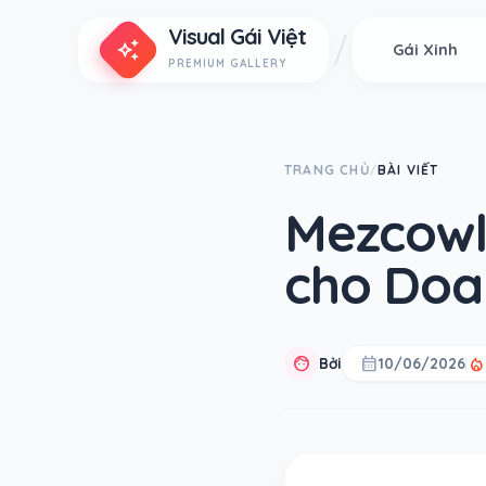
Visual Gái Việt
auto_awesome
Gái Xinh
PREMIUM GALLERY
TRANG CHỦ
BÀI VIẾT
/
Mezcowl
cho Doa
face
calendar_month
local_fire_department
Bởi
10/06/2026