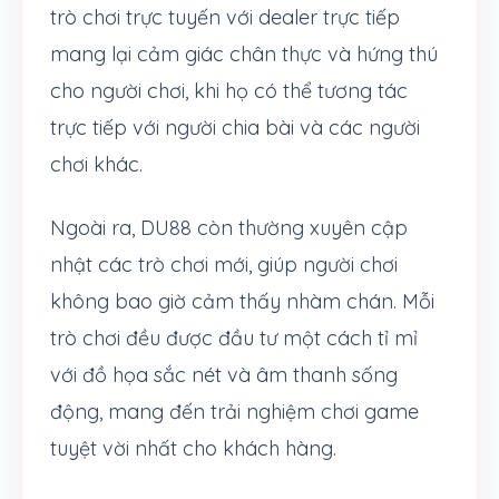
trò chơi trực tuyến với dealer trực tiếp
mang lại cảm giác chân thực và hứng thú
cho người chơi, khi họ có thể tương tác
trực tiếp với người chia bài và các người
chơi khác.
Ngoài ra, DU88 còn thường xuyên cập
nhật các trò chơi mới, giúp người chơi
không bao giờ cảm thấy nhàm chán. Mỗi
trò chơi đều được đầu tư một cách tỉ mỉ
với đồ họa sắc nét và âm thanh sống
động, mang đến trải nghiệm chơi game
tuyệt vời nhất cho khách hàng.