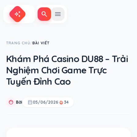
search
menu
auto_awesome
TRANG CHỦ
BÀI VIẾT
/
Khám Phá Casino DU88 – Trải
Nghiệm Chơi Game Trực
Tuyến Đỉnh Cao
face
calendar_month
local_fire_department
Bởi
05/06/2026
34