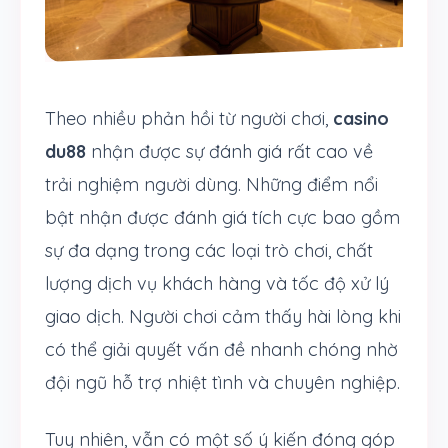
Theo nhiều phản hồi từ người chơi,
casino
du88
nhận được sự đánh giá rất cao về
trải nghiệm người dùng. Những điểm nổi
bật nhận được đánh giá tích cực bao gồm
sự đa dạng trong các loại trò chơi, chất
lượng dịch vụ khách hàng và tốc độ xử lý
giao dịch. Người chơi cảm thấy hài lòng khi
có thể giải quyết vấn đề nhanh chóng nhờ
đội ngũ hỗ trợ nhiệt tình và chuyên nghiệp.
Tuy nhiên, vẫn có một số ý kiến đóng góp