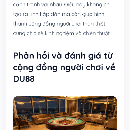
cạnh tranh với nhau. Điều này không chỉ
tạo ra tính hấp dẫn mà còn giúp hình
thành cộng đồng người chơi thân thiết,
cùng chia sẻ kinh nghiệm và chiến thuật.
Phản hồi và đánh giá từ
cộng đồng người chơi về
DU88