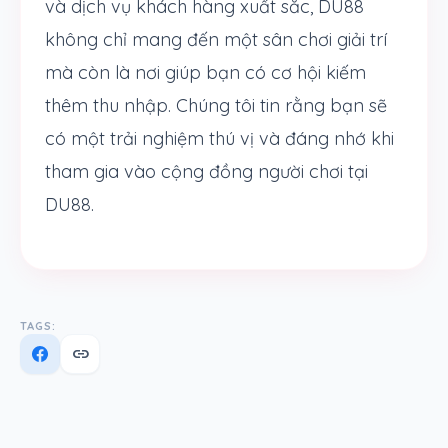
và dịch vụ khách hàng xuất sắc, DU88
không chỉ mang đến một sân chơi giải trí
mà còn là nơi giúp bạn có cơ hội kiếm
thêm thu nhập. Chúng tôi tin rằng bạn sẽ
có một trải nghiệm thú vị và đáng nhớ khi
tham gia vào cộng đồng người chơi tại
DU88.
TAGS:
link