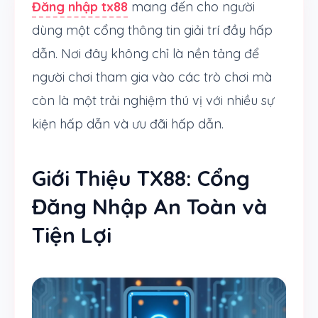
Đăng nhập tx88
mang đến cho người
dùng một cổng thông tin giải trí đầy hấp
dẫn. Nơi đây không chỉ là nền tảng để
người chơi tham gia vào các trò chơi mà
còn là một trải nghiệm thú vị với nhiều sự
kiện hấp dẫn và ưu đãi hấp dẫn.
Giới Thiệu TX88: Cổng
Đăng Nhập An Toàn và
Tiện Lợi