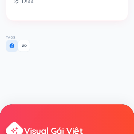
tại TX88.
TAGS:
link
Visual Gái Việt
auto_awesome