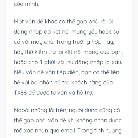
của mình.
Một vấn đề khác có thể gặp phải là lỗi
đăng nhập do kết nối mạng yếu hoặc sự
cố với máy chủ. Trong trường hợp này,
hãy thử kiểm tra lại kết nối mạng của bạn,
hoặc chờ ít phút và thử đăng nhập lại sau.
Nếu vấn đề vẫn tiếp diễn, bạn có thể liên
hệ với bộ phận hỗ trợ khách hàng của
TX88 để được tư vấn và hỗ trợ.
Ngoài những lỗi trên, người dùng cũng có
thể gặp phải vấn đề khi không nhận được
mã xác nhận qua email. Trong tình huống