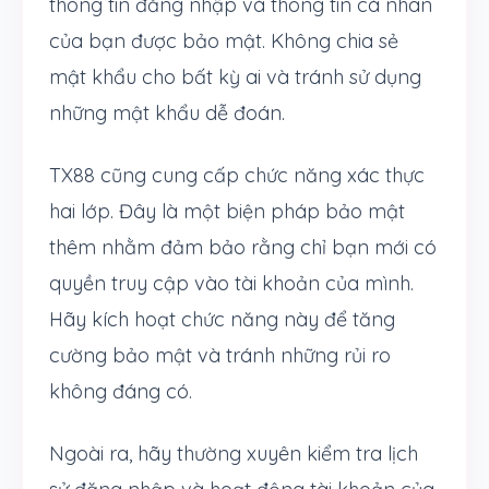
thông tin đăng nhập và thông tin cá nhân
của bạn được bảo mật. Không chia sẻ
mật khẩu cho bất kỳ ai và tránh sử dụng
những mật khẩu dễ đoán.
TX88 cũng cung cấp chức năng xác thực
hai lớp. Đây là một biện pháp bảo mật
thêm nhằm đảm bảo rằng chỉ bạn mới có
quyền truy cập vào tài khoản của mình.
Hãy kích hoạt chức năng này để tăng
cường bảo mật và tránh những rủi ro
không đáng có.
Ngoài ra, hãy thường xuyên kiểm tra lịch