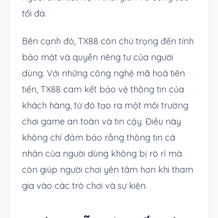
tối đa.
Bên cạnh đó, TX88 còn chú trọng đến tính
bảo mật và quyền riêng tư của người
dùng. Với những công nghệ mã hoá tiên
tiến, TX88 cam kết bảo vệ thông tin của
khách hàng, từ đó tạo ra một môi trường
chơi game an toàn và tin cậy. Điều này
không chỉ đảm bảo rằng thông tin cá
nhân của người dùng không bị rò rỉ mà
còn giúp người chơi yên tâm hơn khi tham
gia vào các trò chơi và sự kiện.