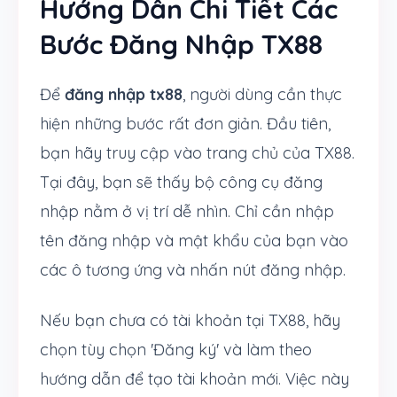
Hướng Dẫn Chi Tiết Các
Bước Đăng Nhập TX88
Để
đăng nhập tx88
, người dùng cần thực
hiện những bước rất đơn giản. Đầu tiên,
bạn hãy truy cập vào trang chủ của TX88.
Tại đây, bạn sẽ thấy bộ công cụ đăng
nhập nằm ở vị trí dễ nhìn. Chỉ cần nhập
tên đăng nhập và mật khẩu của bạn vào
các ô tương ứng và nhấn nút đăng nhập.
Nếu bạn chưa có tài khoản tại TX88, hãy
chọn tùy chọn 'Đăng ký' và làm theo
hướng dẫn để tạo tài khoản mới. Việc này