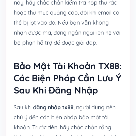
này, hãy chắc chắn kiểm tra hộp thư rác
hoặc thư mục quảng cáo, đôi khi email có
thể bị lọt vào đó. Nếu bạn vẫn không
nhận được mã, đừng ngần ngại liên hệ với
bộ phận hỗ trợ để được giải đáp.
Bảo Mật Tài Khoản TX88:
Các Biện Pháp Cần Lưu Ý
Sau Khi Đăng Nhập
Sau khi
đăng nhập tx88
, người dùng nên
chú ý đến các biện pháp bảo mật tài
khoản. Trước tiên, hãy chắc chắn rằng