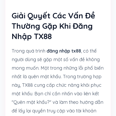
Giải Quyết Các Vấn Đề
Thường Gặp Khi Đăng
Nhập TX88
Trong quá trình
đăng nhập tx88
, có thể
người dùng sẽ gặp một số vấn đề không
mong muốn. Một trong những lỗi phổ biến
nhất là quên mật khẩu. Trong trường hợp
này, TX88 cung cấp chức năng khôi phục
mật khẩu. Bạn chỉ cần nhấn vào liên kết
"Quên mật khẩu?" và làm theo hướng dẫn
để lấy lại quyền truy cập vào tài khoản