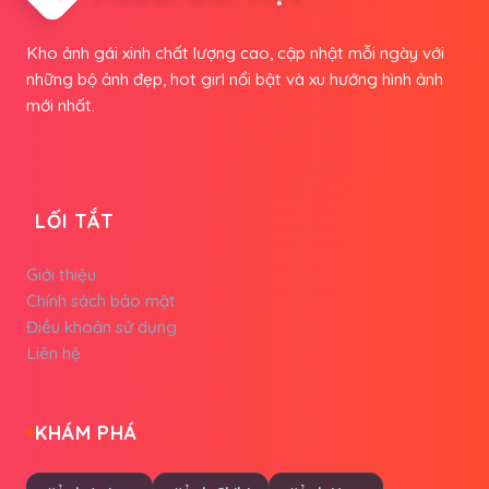
Kho ảnh gái xinh chất lượng cao, cập nhật mỗi ngày với
những bộ ảnh đẹp, hot girl nổi bật và xu hướng hình ảnh
mới nhất.
LỐI TẮT
Giới thiệu
Chính sách bảo mật
Điều khoản sử dụng
Liên hệ
KHÁM PHÁ