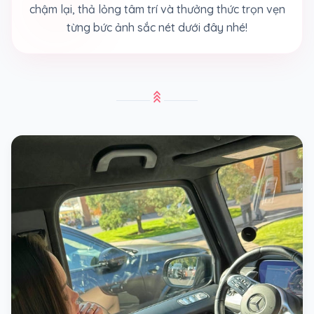
chậm lại, thả lỏng tâm trí và thưởng thức trọn vẹn
từng bức ảnh sắc nét dưới đây nhé!
stat_3