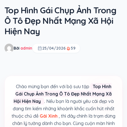
Top Hình Gái Chụp Ảnh Trong
Ô Tô Đẹp Nhất Mạng Xã Hội
Hiện Nay
calendar_month
local_fire_department
Bởi
admin
25/04/2026
59
Chào mừng bạn đến với bộ sưu tập
Top Hình
Gái Chụp Ảnh Trong Ô Tô Đẹp Nhất Mạng Xã
Hội Hiện Nay
. Nếu bạn là người yêu cái đẹp và
đang tìm kiếm những khoảnh khắc cuốn hút nhất
thuộc chủ đề
Gái Xinh
, thì đây chính là trạm dừng
chân lý tưởng dành cho bạn. Cùng cuộn màn hình