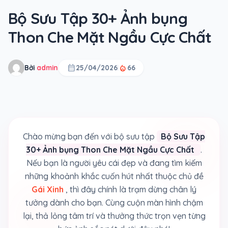
Bộ Sưu Tập 30+ Ảnh bụng
Thon Che Mặt Ngầu Cực Chất
calendar_month
local_fire_department
Bởi
admin
25/04/2026
66
Chào mừng bạn đến với bộ sưu tập
Bộ Sưu Tập
30+ Ảnh bụng Thon Che Mặt Ngầu Cực Chất
.
Nếu bạn là người yêu cái đẹp và đang tìm kiếm
những khoảnh khắc cuốn hút nhất thuộc chủ đề
Gái Xinh
, thì đây chính là trạm dừng chân lý
tưởng dành cho bạn. Cùng cuộn màn hình chậm
lại, thả lỏng tâm trí và thưởng thức trọn vẹn từng