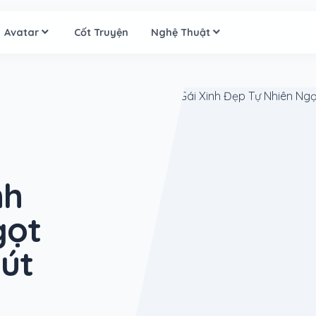
Avatar
Cốt Truyện
Nghệ Thuật
nh
gọt
út