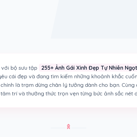
với bộ sưu tập
255+ Ảnh Gái Xinh Đẹp Tự Nhiên Ngọ
 yêu cái đẹp và đang tìm kiếm những khoảnh khắc cuốn
ây chính là trạm dừng chân lý tưởng dành cho bạn. Cùn
g tâm trí và thưởng thức trọn vẹn từng bức ảnh sắc nét 
stat_3