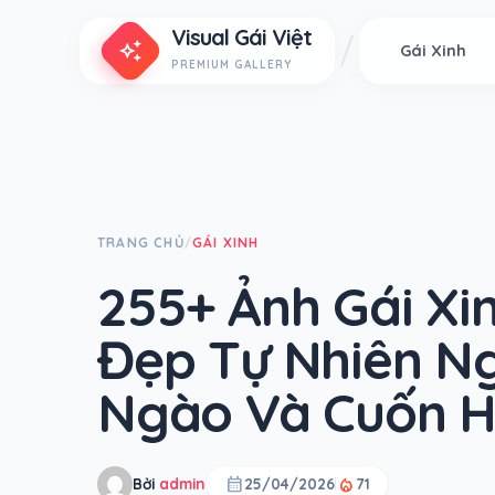
Visual Gái Việt
auto_awesome
Gái Xinh
PREMIUM GALLERY
TRANG CHỦ
GÁI XINH
/
255+ Ảnh Gái Xi
Đẹp Tự Nhiên N
Ngào Và Cuốn H
calendar_month
local_fire_department
Bởi
admin
25/04/2026
71