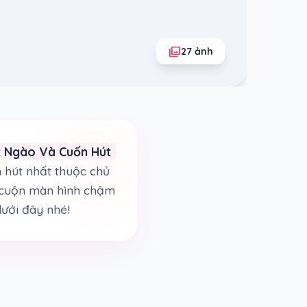
photo_library
27 ảnh
t Ngào Và Cuốn Hút
 hút nhất thuộc chủ
g cuộn màn hình chậm
dưới đây nhé!