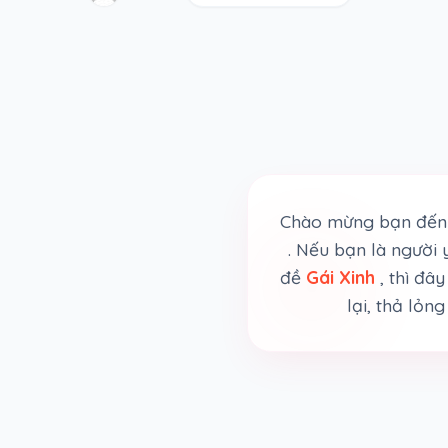
Chào mừng bạn đến 
. Nếu bạn là người
đề
Gái Xinh
, thì đ
lại, thả lỏn