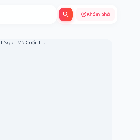
search
explore
Khám phá