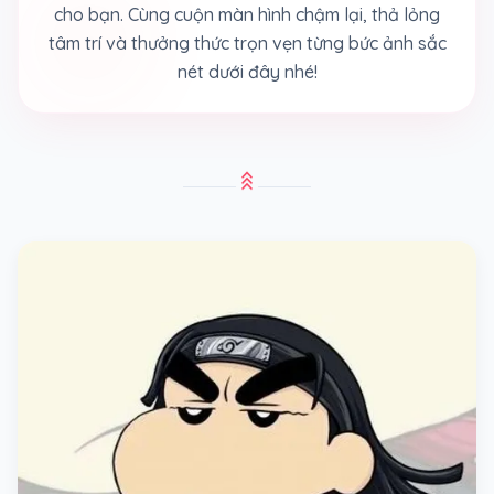
cho bạn. Cùng cuộn màn hình chậm lại, thả lỏng
tâm trí và thưởng thức trọn vẹn từng bức ảnh sắc
nét dưới đây nhé!
stat_3