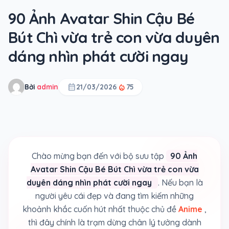
90 Ảnh Avatar Shin Cậu Bé
Bút Chì vừa trẻ con vừa duyên
dáng nhìn phát cười ngay
calendar_month
local_fire_department
Bởi
admin
21/03/2026
75
Chào mừng bạn đến với bộ sưu tập
90 Ảnh
Avatar Shin Cậu Bé Bút Chì vừa trẻ con vừa
duyên dáng nhìn phát cười ngay
. Nếu bạn là
người yêu cái đẹp và đang tìm kiếm những
khoảnh khắc cuốn hút nhất thuộc chủ đề
Anime
,
thì đây chính là trạm dừng chân lý tưởng dành