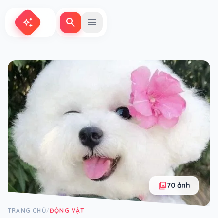
search
menu
auto_awesome
photo_library
70 ảnh
TRANG CHỦ
ĐỘNG VẬT
/