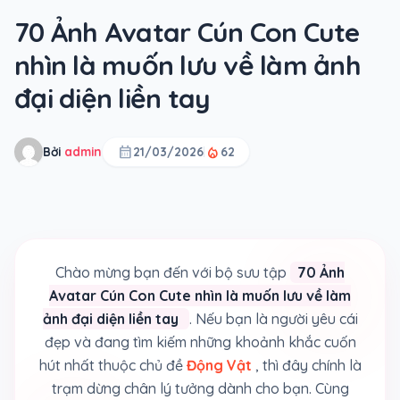
70 Ảnh Avatar Cún Con Cute
nhìn là muốn lưu về làm ảnh
đại diện liền tay
calendar_month
local_fire_department
Bởi
admin
21/03/2026
62
Chào mừng bạn đến với bộ sưu tập
70 Ảnh
Avatar Cún Con Cute nhìn là muốn lưu về làm
ảnh đại diện liền tay
. Nếu bạn là người yêu cái
đẹp và đang tìm kiếm những khoảnh khắc cuốn
hút nhất thuộc chủ đề
Động Vật
, thì đây chính là
trạm dừng chân lý tưởng dành cho bạn. Cùng