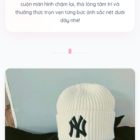
cuộn màn hình chậm lại, thả lỏng tâm trí và
thưởng thức trọn vẹn từng bức ảnh sắc nét dưới
đây nhé!
stat_3